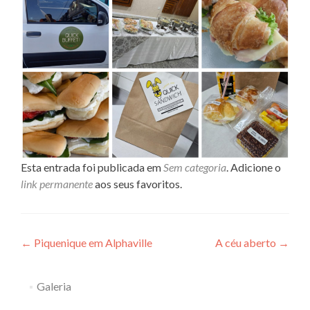
Esta entrada foi publicada em
Sem categoria
. Adicione o
link permanente
aos seus favoritos.
Navegação
←
Piquenique em Alphaville
A céu aberto
→
de
Galeria
Post