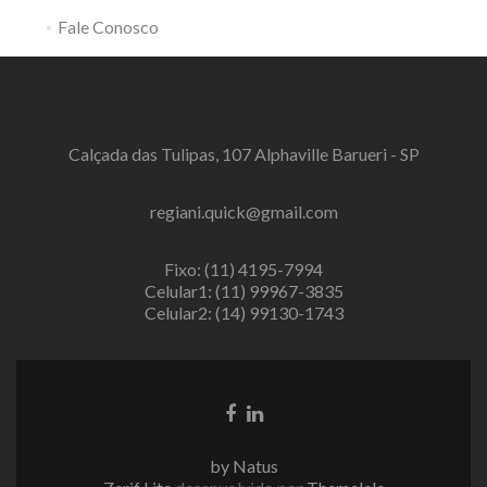
Fale Conosco
Calçada das Tulipas, 107 Alphaville Barueri - SP
regiani.quick@gmail.com
Fixo: (11) 4195-7994
Celular1: (11) 99967-3835
Celular2: (14) 99130-1743
Link
Link
do
do
Facebook
LinkedIn
by Natus