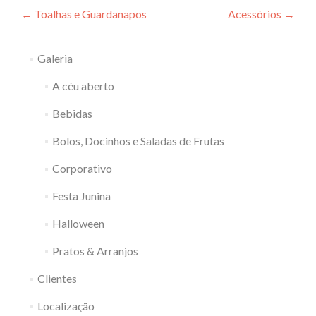
Navegação
←
Toalhas e Guardanapos
Acessórios
→
de
Galeria
Post
A céu aberto
Bebidas
Bolos, Docinhos e Saladas de Frutas
Corporativo
Festa Junina
Halloween
Pratos & Arranjos
Clientes
Localização